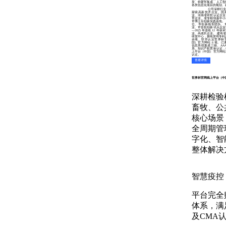
发、软硬件集成、人工智
各类信息化项目的规划、
公司深耕行业
家级高新技术企业、国
业、河南省双软认证企业
育企业、省专精特新中小
市博士后创新实践基地。
位、市创新领军团队、
业、市首批创新试点企业等
—2025 年连续 12 年
业、高成长企业。 建有
研发中心，拥有发明专利及
余项、软件认定世界杯
国）官方网站 6 项。已通
信息系统集成三级、AAA 
系、知识产权贯标认证，
上平台（中国）官方网站
认证。
查看详情
世界杯官网线上平台（中
深耕检验
畜牧、公
核心场景
全周期管
字化、智
整体解决
智慧疫控
平台完全
体系，满
及CMA