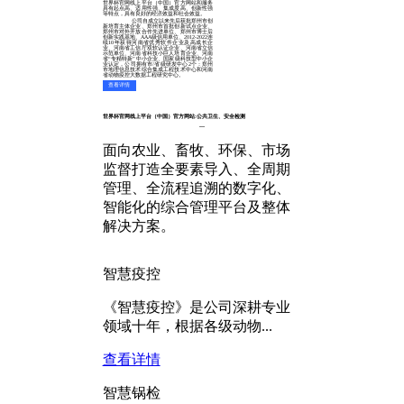
世界杯官网线上平台（中国）官方网站和服务
具有起点高、适用性强、集成度高、创新性强
等特点，具有良好的经济效益和社会效益。
公司自成立以来先后获批郑州市创
新培育主体企业、郑州市首批创新试点企业、
郑州市对外开放合作先进单位、郑州市博士后
创新实践基地、AAA级信用单位、2012-2022连
续10年获得河南省优秀软件企业及高成长企
业、河南省工信厅双软认证企业、河南省立信
示范单位、河南省科技小巨人培育企业、河南
省“专精特新”中小企业、国家级科技型中小企
业认定，公司拥有市/省级研发中心2个：郑州
市地理信息技术综合集成工程技术中心和河南
省动物疫控大数据工程研究中心。
查看详情
世界杯官网线上平台（中国）官方网站:公共卫生、安全检测
面向农业、畜牧、环保、市场
监督打造全要素导入、全周期
管理、全流程追溯的数字化、
智能化的综合管理平台及整体
解决方案。
智慧疫控
《智慧疫控》是公司深耕专业
领域十年，根据各级动物...
查看详情
智慧锅检