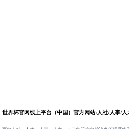
世界杯官网线上平台（中国）官方网站:人社/人事/人才