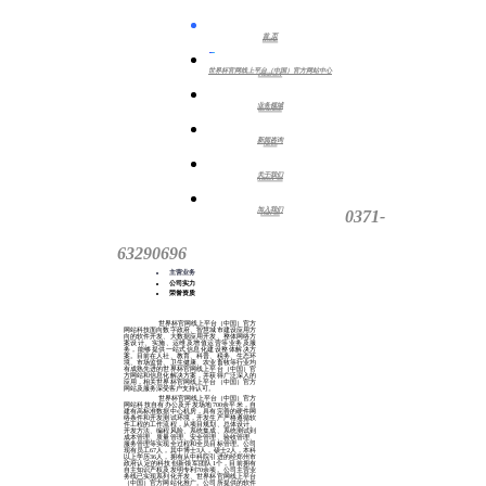
官方网站
首 页
HOME
世界杯官网线上平台（中国）官方网站中心
PRODUCT
业务领域
BUSINESS
世界杯官网线上平台（中国）官方网站:About
世界杯官网线上平台（中国）官方网站科技简
介
新闻咨询
NEWS
世界杯官网线上平台（中国）官方网站成立
于2008年，注册资金1001万元，位于河南省郑
州市，是一家集软件研发销售、计算机系统集
成、大数据应用开发、运营与运维服务为一体
关于我们
ABOUT US
的高科技公司。公司具有深厚的技术支撑，与
中科院、战略支援部队信息工程大学、郑州大
学等国家级科研机构均有持续深入的技术合
作。 目前拥有经政府认定的郑州市科技创新领
军团队1个，市级工程技术中心1个，省级大数
加入我们
0371-
据工程研究中心1个。公司主要世界杯官网线
JOIN US
上平台（中国）官方网站均已率先通过国产化
适配认证，先后通过CMMI(软件开发成熟度模
型)三级认证、ISO9001、ISO14001、
ISO45001、 ISO27001体系认证、知识产权贯标
认证及连续三次国家级高新技术企业认定。
63290696
主营业务
公司实力
荣誉资质
世界杯官网线上平台（中国）官方
网站科技面向数字政府、智慧城市建设应用方
向的软件开发、大数据应用开发、整体网络方
案设计、实施、运维及增值运营等业务及服
务，能够提供一站式信息化建设整体解决方
案。目前在人社、教育、科普、税务、生态环
境、市场监督、卫生健康、农业畜牧等行业均
有成熟先进的世界杯官网线上平台（中国）官
方网站和信息化解决方案，并获得广泛深入的
应用，相关世界杯官网线上平台（中国）官方
网站及服务深受客户支持认可。
世界杯官网线上平台（中国）官方
网站科技自有办公及开发场地700余平米，自
建有高标准数据中心机房，具有完善的硬件网
络条件和开发测试环境，开发生产严格遵循软
件工程的工作流程，从项目规划、总体设计、
开发方法、编程风险、系统集成、系统测试到
成本管理、质量管理、安全管理、验收管理、
服务管理等实现全过程和全员目标管理。公司
现有员工67人，其中博士3人，硕士2人，本科
以上学历36人，拥有从中科院引进的经郑州市
政府认定的科技创新领军团队1个，目前拥有
自主知识产权及发明专利70余项。公司主营业
务线已实现系列化开发、世界杯官网线上平台
（中国）官方网站化推广。公司所提供的软件