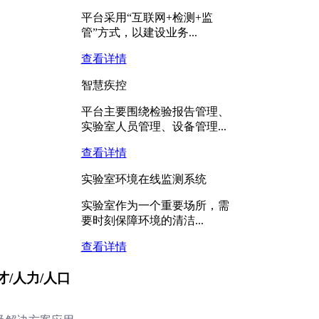
平台采用“互联网+检测+监
管”方式，以建设业务...
查看详情
智慧疾控
平台主要围绕检验报告管理、
实验室人员管理、设备管理...
查看详情
实验室环境在线监测系统
实验室作为一个重要场所，需
要时刻保障环境的清洁...
查看详情
/人力/人口