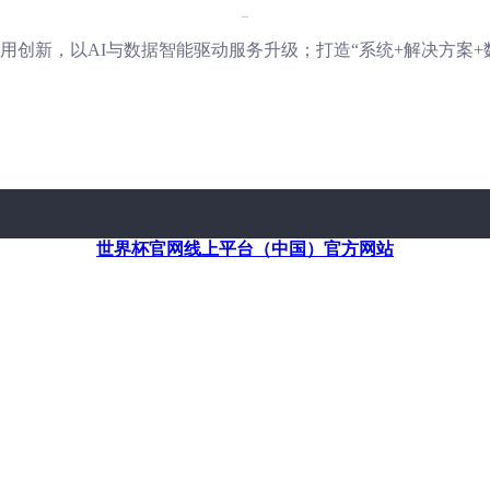
用创新，以AI与数据智能驱动服务升级；打造“系统+解决方案+
世界杯官网线上平台（中国）官方网站
达
号楼12层
豫ICP备14011644号