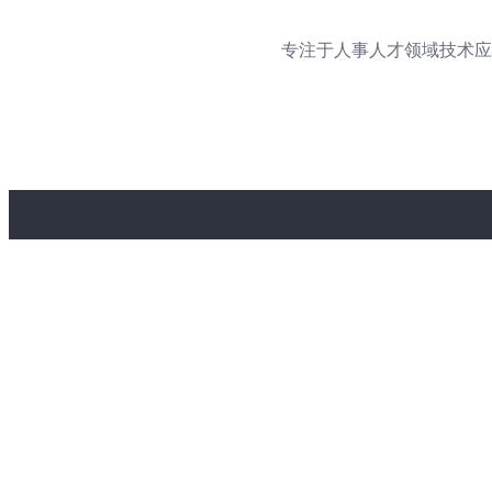
专注于人事人才领域技术应
智慧创业 承担责任 恒通正
联系我们
地址：郑州市高新区总部企业基地102
电话：0371-63290696
Email：hengzhengdianzi@163.com
世界杯官网线上平台（中国）官方网站科技
人事人才