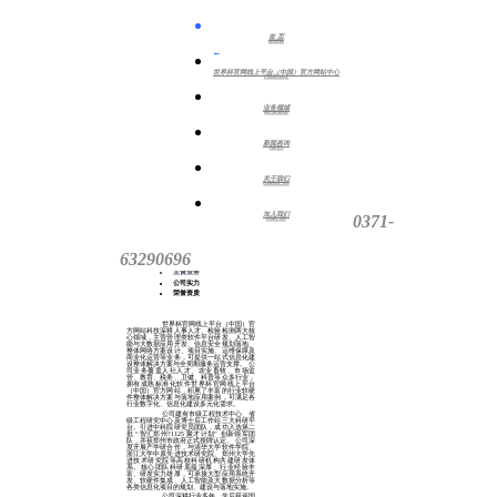
官方网站
首 页
HOME
世界杯官网线上平台（中国）官方网站中心
PRODUCT
业务领域
BUSINESS
世界杯官网线上平台（中国）官方网站:About
世界杯官网线上平台（中国）官方网站科技简
介
新闻咨询
NEWS
世界杯官网线上平台（中国）官方网站科
技始创于 2008 年，位于河南郑州，是一家
专注软件研发销售、计算机系统集成、信息
安全解决方案、人工智能与大数据开发、运
关于我们
ABOUT US
营运维服务于一体的综合性高科技企业。 公
司长期与清华大学、中科院、浙江大学、郑
州大学等知名高校及科研院所深度战略合
作，具备雄厚的自主研发实力与技术创新支
撑。 公司主营世界杯官网线上平台（中国）
加入我们
0371-
官方网站全面完成国产化适配认证，先后荣
JOIN US
获CMMI 三级、ISO9001/14001/45001/27001
多体系认证、知识产权贯标认证，并连续三
次（共九年）获评国家级高新技术企业，综
合资质与技术实力行业领先。
63290696
主营业务
公司实力
荣誉资质
世界杯官网线上平台（中国）官
方网站科技深耕人事人才、检验检测两大核
心领域，主营管理类软件平台研发、人工智
能与大数据应用开发、信息安全规划落地、
整体网络方案设计、项目实施、运维保障及
商业化运营等业务，可提供一站式信息化建
设整体解决方案与全周期服务运营支撑。 公
司业务覆盖人社人才、农业畜牧、市场监
管、教育、税务、卫健、科普等众多行业，
拥有成熟标准化软件世界杯官网线上平台
（中国）官方网站，积累了丰富的行业软硬
件整体解决方案与落地应用案例，可满足各
行业数字化、信息化建设多元化需求。
公司建有市级工程技术中心、省
级工程研究中心及博士后工作站三大科研平
台。引进中科院研究员团队，成功入选第二
批 “智汇郑州?1125 聚才计划” 创新领军团
队，并获郑州市政府正式授牌认定。 公司深
度开展产学研合作，与清华大学软件学院、
浙江大学中原先进技术研究院、郑州大学先
进技术研究院等高校科研机构共建研发体
系。核心团队科研底蕴深厚、行业经验丰
富、研发实力雄厚，可承接大型应用系统开
发、软硬件集成、人工智能及大数据分析等
各类信息化项目的规划、建设与落地实施。
公司深耕行业多年，先后获评国