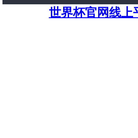
世界杯官网线上
智慧创业 承担责任 恒通正达
联系我们
地址：郑州市高新区总部企业基地102号楼1
电话：0371-63290696
Email：hengzhengdianzi@163.com
世界杯官网线上平台（中国）官方网站科技
人事人才
豫I