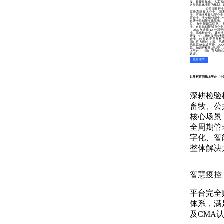
发、软硬件集成、人工智
各类信息化项目的规划、
公司深耕行业
家级高新技术企业、国
业、河南省双软认证企业
育企业、省专精特新中小
市博士后创新实践基地。
位、市创新领军团队、
业、市首批创新试点企业等
—2025 年连续 12 年
业、高成长企业。 建有
研发中心，拥有发明专利及
余项、软件认定世界杯
国）官方网站 6 项。已通
信息系统集成三级、AAA 
系、知识产权贯标认证，
上平台（中国）官方网站
认证。
查看详情
世界杯官网线上平台（中
深耕检验
畜牧、公
核心场景
全周期管
字化、智
整体解决
智慧疫控
平台完全
体系，满
及CMA