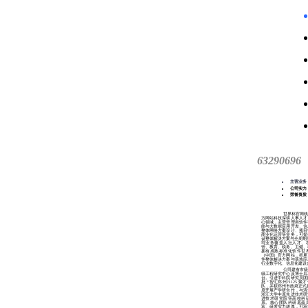
世界杯官网线上平台
世界杯官网线上平台（中国）
世界杯官网线上平台（中
介
世界杯官网线上平台（
技始创于 2008 年，
专注软件研发销售、计算
安全解决方案、人工智能
营运维服务于一体的综合
司长期与清华大学、中科
州大学等知名高校及科
作，具备雄厚的自主研发
撑。 公司主营世界杯官
官方网站全面完成国产化
获CMMI 三级、ISO9001/14
多体系认证、知识产权贯
63290696
次（共九年）获评国家级
合资质与技术实力行业领
主营业务
公司实力
荣誉资质
世界杯官网线
方网站科技深耕人事人才
心领域，主营管理类软件
能与大数据应用开发、信
整体网络方案设计、项目
商业化运营等业务，可提
设整体解决方案与全周期
司业务覆盖人社人才、
管、教育、税务、卫健、
拥有成熟标准化软件世
（中国）官方网站，积累
件整体解决方案与落地应
行业数字化、信息化建设
公司建有市级
级工程研究中心及博士后
台。引进中科院研究员团
批 “智汇郑州?1125 聚
队，并获郑州市政府正式
度开展产学研合作，与清
浙江大学中原先进技术研
进技术研究院等高校科
系。核心团队科研底蕴
富、研发实力雄厚，可承