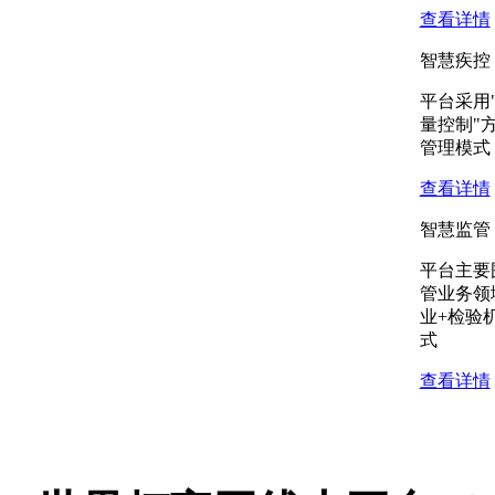
查看详情
智慧疾控
平台采用
量控制"
管理模式
查看详情
智慧监管
平台主要
管业务领
业+检验
式
查看详情