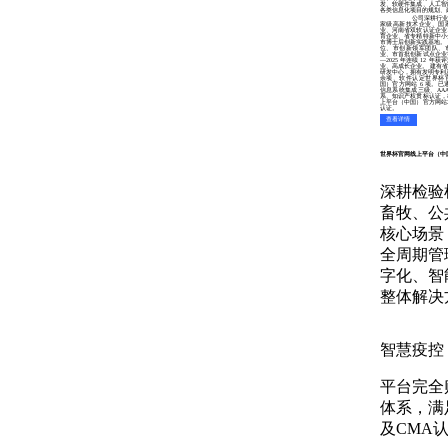
发、软硬件集成、人工智
各类信息化项目的规划、
公司深耕行业
家级高新技术企业、国
业、河南省双软认证企业
育企业、省专精特新中小
市博士后创新实践基地。
位、市创新领军团队、
业、市首批创新试点企业等
—2025 年连续 12 年
业、高成长企业。 建有
研发中心，拥有发明专利及
余项、软件认定世界杯
国）官方网站 6 项。已通
信息系统集成三级、AAA 
系、知识产权贯标认证，
上平台（中国）官方网站
认证。
查看详情
世界杯官网线上平台（中
深耕检验
畜牧、公
核心场景
全周期管
字化、智
整体解决
智慧疫控
平台完全
体系，满
及CMA