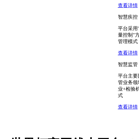
查看详情
智慧疾控
平台采用
量控制"
管理模式
查看详情
智慧监管
平台主要
管业务领
业+检验
式
查看详情