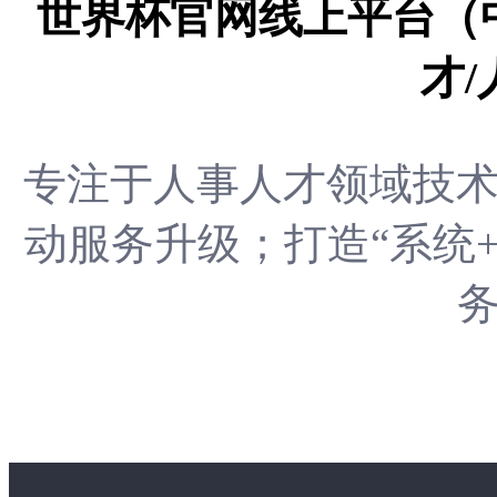
世界杯官网线上平台（中
才/
专注于人事人才领域技术
动服务升级；打造“系统