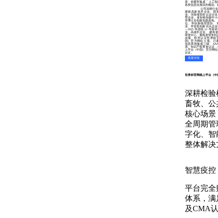
发、软硬件集成、人工智
各类信息化项目的规划、
公司深耕行业
家级高新技术企业、国
业、河南省双软认证企业
育企业、省专精特新中小
市博士后创新实践基地。
位、市创新领军团队、
业、市首批创新试点企业等
—2025 年连续 12 年
业、高成长企业。 建有
研发中心，拥有发明专利及
余项、软件认定世界杯
国）官方网站 6 项。已通
信息系统集成三级、AAA 
系、知识产权贯标认证，
上平台（中国）官方网站
认证。
查看详情
世界杯官网线上平台（中
深耕检验
畜牧、公
核心场景
全周期管
字化、智
整体解决
智慧疫控
平台完全
体系，满
及CMA