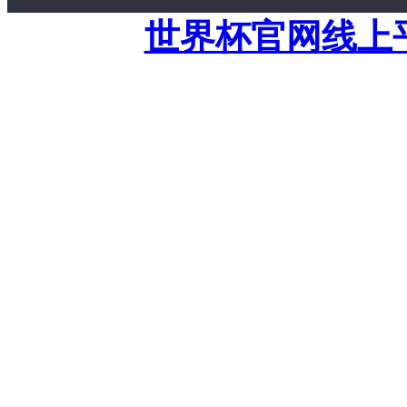
世界杯官网线上
智慧创业 承担责任 恒通正达
联系我们
地址：郑州市高新区总部企业基地102号楼1
电话：0371-63290696
Email：hengzhengdianzi@163.com
世界杯官网线上平台（中国）官方网站科技
人事人才
豫I