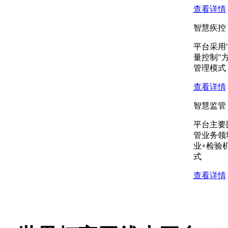
查看详情
智慧疾控
平台采用
量控制"
管理模式
查看详情
智慧监管
平台主要
管业务领
业+检验
式
查看详情