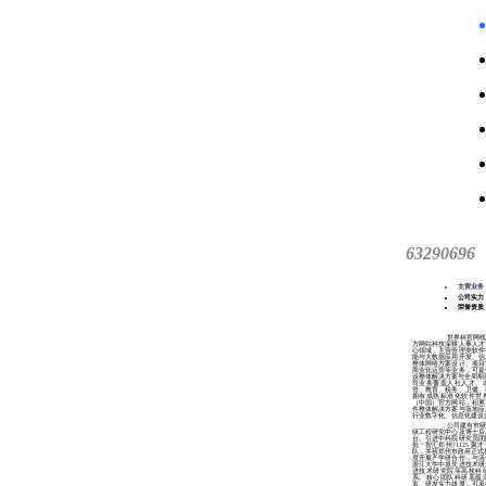
世界杯官网线上平台
世界杯官网线上平台（中国）
世界杯官网线上平台（中
介
世界杯官网线上平台（
技始创于 2008 年，
专注软件研发销售、计算
安全解决方案、人工智能
营运维服务于一体的综合
司长期与清华大学、中科
州大学等知名高校及科
作，具备雄厚的自主研发
撑。 公司主营世界杯官
官方网站全面完成国产化
获CMMI 三级、ISO9001/14
多体系认证、知识产权贯
63290696
次（共九年）获评国家级
合资质与技术实力行业领
主营业务
公司实力
荣誉资质
世界杯官网线
方网站科技深耕人事人才
心领域，主营管理类软件
能与大数据应用开发、信
整体网络方案设计、项目
商业化运营等业务，可提
设整体解决方案与全周期
司业务覆盖人社人才、
管、教育、税务、卫健、
拥有成熟标准化软件世
（中国）官方网站，积累
件整体解决方案与落地应
行业数字化、信息化建设
公司建有市级
级工程研究中心及博士后
台。引进中科院研究员团
批 “智汇郑州?1125 聚
队，并获郑州市政府正式
度开展产学研合作，与清
浙江大学中原先进技术研
进技术研究院等高校科
系。核心团队科研底蕴
富、研发实力雄厚，可承