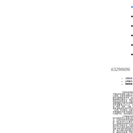
世界杯官网线上平台
世界杯官网线上平台（中国）
世界杯官网线上平台（中
介
世界杯官网线上平台（
技始创于 2008 年，
专注软件研发销售、计算
安全解决方案、人工智能
营运维服务于一体的综合
司长期与清华大学、中科
州大学等知名高校及科
作，具备雄厚的自主研发
撑。 公司主营世界杯官
官方网站全面完成国产化
获CMMI 三级、ISO9001/14
多体系认证、知识产权贯
63290696
次（共九年）获评国家级
合资质与技术实力行业领
主营业务
公司实力
荣誉资质
世界杯官网线
方网站科技深耕人事人才
心领域，主营管理类软件
能与大数据应用开发、信
整体网络方案设计、项目
商业化运营等业务，可提
设整体解决方案与全周期
司业务覆盖人社人才、
管、教育、税务、卫健、
拥有成熟标准化软件世
（中国）官方网站，积累
件整体解决方案与落地应
行业数字化、信息化建设
公司建有市级
级工程研究中心及博士后
台。引进中科院研究员团
批 “智汇郑州?1125 聚
队，并获郑州市政府正式
度开展产学研合作，与清
浙江大学中原先进技术研
进技术研究院等高校科
系。核心团队科研底蕴
富、研发实力雄厚，可承