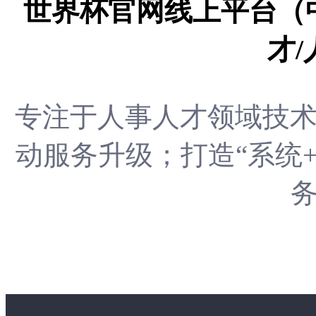
世界杯官网线上平台（中
才/
专注于人事人才领域技术
动服务升级；打造“系统