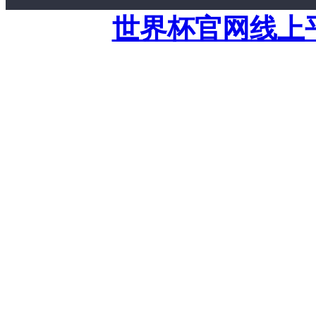
世界杯官网线上
智慧创业 承担责任 恒通正达
联系我们
地址：郑州市高新区总部企业基地102号楼1
电话：0371-63290696
Email：hengzhengdianzi@163.com
世界杯官网线上平台（中国）官方网站科技
人事人才
豫I