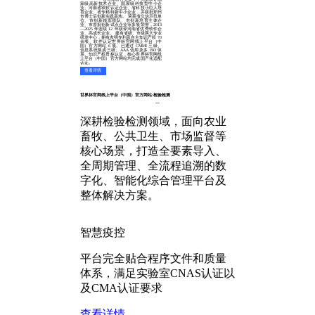
家级高新技术企业、国家级科技型中小企
业、河南省双软认证企业、省科技小巨人培
育企业、省专精特新中小企业，并获批郑州
市博士后创新实践基地。 荣获省立信示范单
位、市创新领军团队、市创新培育主体企
业、市首批创新试点企业等多项荣誉，2013
—2025 年连续 12 年获评河南省优秀软件企
业、高成长企业。 建有省级、市级两大专业
研发中心，拥有发明专利及自主知识产权 70
余项、软件认定世界杯官网线上平台（中
国）官方网站 6 项。已通过 CMMI 三级、
信息系统集成三级、AAA 信用及多 ISO 体
系、知识产权贯标认证，核心世界杯官网线
上平台（中国）官方网站均完成国产化适配
认证。
查看详情
世界杯官网线上平台（中国）官方网站:检验检测
深耕检验检测领域，面向农业
畜牧、公共卫生、市场监督等
核心场景，打造全要素导入、
全周期管理、全流程追溯的数
字化、智能化综合管理平台及
整体解决方案。
智慧疫控
平台完全贴合程序文件和质量
体系，满足实验室CNAS认证以
及CMA认证要求
查看详情