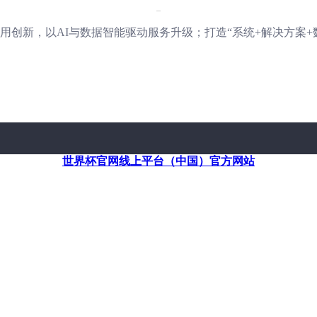
用创新，以AI与数据智能驱动服务升级；打造“系统+解决方案+
世界杯官网线上平台（中国）官方网站
达
号楼12层
豫ICP备14011644号